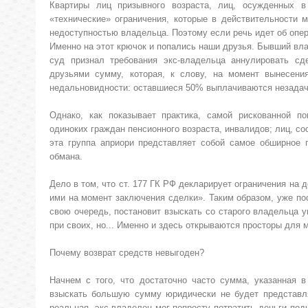
Квартиры лиц призывного возраста, лиц, осужденных в
«технические» ограничения, которые в действительности 
недоступностью владельца. Поэтому если речь идет об опера
Именно на этот крючок и попались наши друзья. Бывший вла
суд признал требования экс-владельца аннулировать сд
друзьями сумму, которая, к слову, на момент вынесен
недальновидности: оставшиеся 50% выплачиваются незадачл
Однако, как показывает практика, самой рискованной по
одиноких граждан пенсионного возраста, инвалидов; лиц, с
эта группа априори представляет собой самое обширное 
обмана.
Дело в том, что ст. 177 ГК РФ декларирует ограничения на 
ими на момент заключения сделки». Таким образом, уже по
свою очередь, постановит взыскать со старого владельца
при своих, но... Именно и здесь открываются просторы для 
Почему возврат средств невыгоден?
Начнем с того, что достаточно часто сумма, указанная в
взыскать большую сумму юридически не будет представл
реальная, экс-владелец мог попросту потратить деньги по