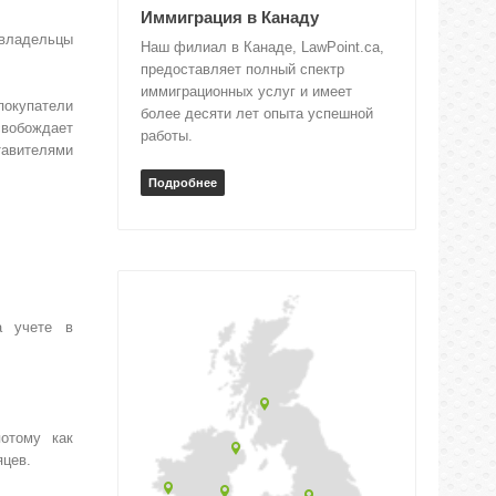
Иммиграция в Канаду
владельцы
Наш филиал в Канаде, LawPoint.ca,
предоставляет полный спектр
иммиграционных услуг и имеет
покупатели
более десяти лет опыта успешной
освобождает
работы.
тавителями
Подробнее
а учете в
отому как
яцев.