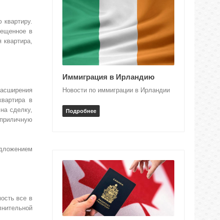
 квартиру.
мещенное в
 квартира,
Иммиграция в Ирландию
Новости по иммиграции в Ирландии
расширения
квартира в
на сделку,
Подробнее
 приличную
едложением
ость все в
лнительной