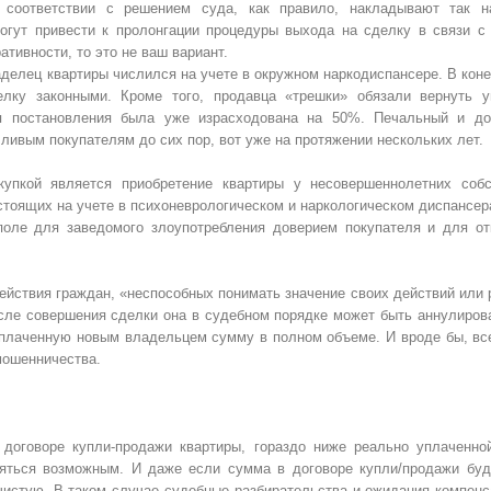
 соответствии с решением суда, как правило, накладывают так н
могут привести к пролонгации процедуры выхода на сделку в связи с
тивности, то это не ваш вариант.
делец квартиры числился на учете в окружном наркодиспансере. В коне
елку законными. Кроме того, продавца «трешки» обязали вернуть 
ия постановления была уже израсходована на 50%. Печальный и до
ивым покупателям до сих пор, вот уже на протяжении нескольких лет.
купкой является приобретение квартиры у несовершеннолетних собс
остоящих на учете в психоневрологическом и наркологическом диспансер
поле для заведомого злоупотребления доверием покупателя и для от
действия граждан, «неспособных понимать значение своих действий или
сле совершения сделки она в судебном порядке может быть аннулирова
 уплаченную новым владельцем сумму в полном объеме. И вроде бы, вс
мошенничества.
 договоре купли-продажи квартиры, гораздо ниже реально уплаченно
яться возможным. И даже если сумма в договоре купли/продажи буд
дчистую. В таком случае судебные разбирательства и ожидания компенс