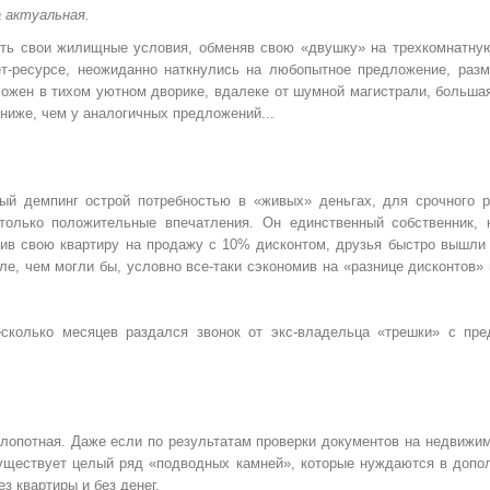
 актуальная.
ть свои жилищные условия, обменяв свою «двушку» на трехкомнатную
т-ресурсе, неожиданно наткнулись на любопытное предложение, раз
ложен в тихом уютном дворике, вдалеке от шумной магистрали, большая
 ниже, чем у аналогичных предложений...
ый демпинг острой потребностью в «живых» деньгах, для срочного 
только положительные впечатления. Он единственный собственник, 
вив свою квартиру на продажу с 10% дисконтом, друзья быстро вышли 
ле, чем могли бы, условно все-таки сэкономив на «разнице дисконтов»
есколько месяцев раздался звонок от экс-владельца «трешки» с пр
хлопотная. Даже если по результатам проверки документов на недвижим
Существует целый ряд «подводных камней», которые нуждаются в допо
з квартиры и без денег.