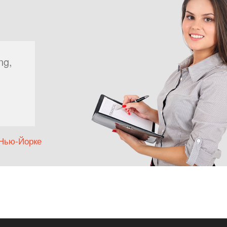
ng,
 Нью-Йорке