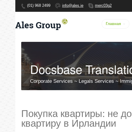
(01) 968 2499
info@ales.ie
merc03g2
Главная
Docsbase Translati
Corporate Services ~ Legals Services ~ Immi
Покупка квартиры: не до
квартиру в Ирландии