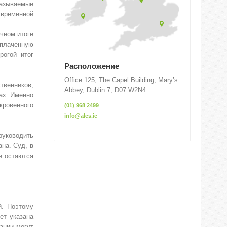
азываемые
 временной
чном итоге
уплаченную
рогой итог
Расположение
Office 125, The Capel Building, Mary’s
твенников,
Abbey, Dublin 7, D07 W2N4
ах. Именно
кровенного
(01) 968 2499
info@ales.ie
 руководить
на. Суд, в
е остаются
й. Поэтому
ет указана
ации могут