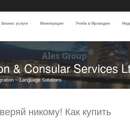
Бизнес услуги
Иммиграция
Учеба в Ирландии
Нед
on & Consular Services L
gration ~ Language Solutions
веряй никому! Как купить