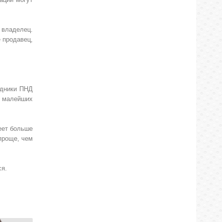
й владелец.
е продавец,
удники ПНД
и малейших
меет больше
проще, чем
ся.