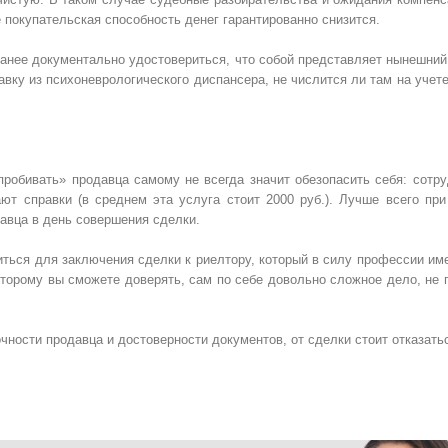
е покупательская способность денег гарантированно снизится.
аранее документально удостовериться, что собой представляет нынешни
вку из психоневрологического диспансера, не числится ли там на учет
пробивать» продавца самому не всегда значит обезопасить себя: сотр
ют справки (в среднем эта услуга стоит 2000 руб.). Лучше всего пр
авца в день совершения сделки.
титься для заключения сделки к риелтору, который в силу профессии и
оторому вы сможете доверять, сам по себе довольно сложное дело, не 
чности продавца и достоверности документов, от сделки стоит отказать