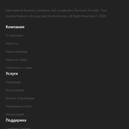
International Business Solutions and Localisation Services Provider. Your
trusted Partner in Europe and North America. All Right Reserved © 2026
Компания
О компании
Новости
Наша команда
Наша история
Связяться с нами
Услуги
Переводы
Бухгалтерия
Бизнес в Ирландии
Правовые услуги
Иммиграция
Поддержка
LawPoint Canada