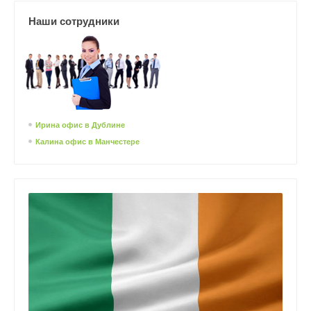
Наши сотрудники
Ирина офис в Дублине
Калина офис в Манчестере